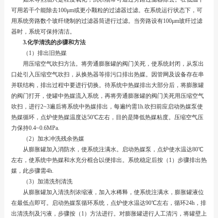
可用若干个能除去100μm或更小颗粒的过滤器过滤。在系统运行状态下，可
用系统旁路数个玻纤绕制的过滤器筒进行过滤。当旁路设有100μm玻纤过滤
器时，系统可保持清洁。
3.化学清洗的步骤和方法
（1）排出旧热媒
用压缩空气吹扫方法。将旁通膨胀罐的阀门关死，使系统封闭，从泵出
口处引入压缩空气吹扫，从换热器等排污口排出热媒。因管网及设备存在串
并联结构，排出过程中要进行切换。待系统中热媒排出大部分后，将膨胀罐
的阀门打开，使罐中热媒流入系统，再将旁通膨胀罐的阀门关死用压缩空气
吹扫，进行2~3遍后将系统中热媒排出，每遍约需1h.吹扫前应启动热媒泵使
热媒循环，点炉使热媒温度达50℃左右，目的是降低热媒粘度。压缩空气压
力保持0.4~0.6MPa.
（2）加水冲洗残余热媒
从膨胀罐加入消防水，使系统注满水。启动热媒泵，点炉使水温达80℃
左右，使系统中热媒和水充分棍合以便排出。系统稳定后按（1）步骤排出热
媒，此步骤需4h.
（3）加清洗剂清洗
从膨胀罐加入清洗剂浓缩液，加入水稀释，使系统注满水，膨胀罐液位
在最低点即可。启动热媒泵循环系统，点炉使水温达90℃左右，循环24h，排
出清洗剂及污液，步骤按（1）方法进行。对膨胀罐进行人工清污，将罐壁上