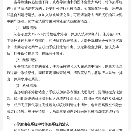
当导热油传热性能下降，或者导热油中的固体含量太高时，对传热系统
进行化学清洗是有效的，必要时可进行机械清洗。金属氧化物一般可用酸液
和鳌合剂进行清洗。在加入酸或碱液之前，可用溶剂除去污垢沉积物和淤泥
中的导热油。化学清洗通常采用碱液清洗或酸液清洗：
（1）碱液清洗
制备浓度为3%~5%的苛性碱水溶液，并加入洗涤添加剂，使其在100℃
下循环通过系统所有部件，冲洗所有仪表管线，大部分沉积物会分散到溶液
中，由回油管滤网除去或由系统排泄管排出。须定期检查滤网。清洗完毕
后，打开低位排泄管，排除苛性碱液。
（2）酸液清洗
制备酸洗化合物的溶液，使其保持90~100℃在系统中循环，以最大流速
通过每个系统部件。同样要定期检查滤网。清洗完毕后，将酸液从系统中排
出，并用水冲洗系统。
（3）机械清洗
当形成的不溶物堵塞了系统或加热器表面形成硬焦时，要用机械方法清
除。如用钢缠绕的耐压胶管插入系统内喷高压水，或用蒸汽喷枪以及机械刮
除，或用高压氮气泵送高速喷丸或喷砂到管道中清除。也常用高温空气除焦
法进行清焦。在许多情况下，系统主要部件必须采用机械清洗技术进行清
洗。
2.导热油在系统中时传热系统的清洗
如果导热油只是轻度氧化，沉积物常可通过旁路过滤器除去。在低温下