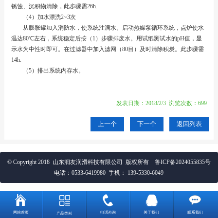
锈蚀、沉积物清除，此步骤需26h.
（4）加水漂洗2~3次
从膨胀罐加入消防水，使系统注满水。启动热媒泵循环系统，点炉使水
温达80℃左右，系统稳定后按（1）步骤排废水。用试纸测试水的pH值，显
示水为中性时即可。在过滤器中加入滤网（80目）及时清除积炭。此步骤需
14h.
（5）排出系统内存水。
发表日期：2018/2/3 浏览次数：699
上一个
下一个
返回列表
© Copyright 2018 山东润友润滑科技有限公司 版权所有
鲁ICP备2024055835号
电话：
0533-6419980
手机：
139-5330-6049
网站首页
电话咨询
关于我们
联系我们
产品类别