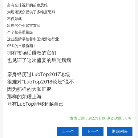
富有全球视野的前瞻思维
为现场观众提供了多维度思辩
不仅如此
出席的企业如雷贯耳
个个都是重量级
这些品牌掌控着中国润滑油行业
95%的市场份额！
拥有市场话语权的它们
也见证了这次盛宴的星光熠熠
亲身经历过LubTop2017论坛
很难对“LubTop2018论坛”说不
因为那样的大咖汇聚
那样的荣耀上海
只有LubTop能够超越自己
发表日期：2022/11/19 浏览次数：676
上一个
下一个
返回列表